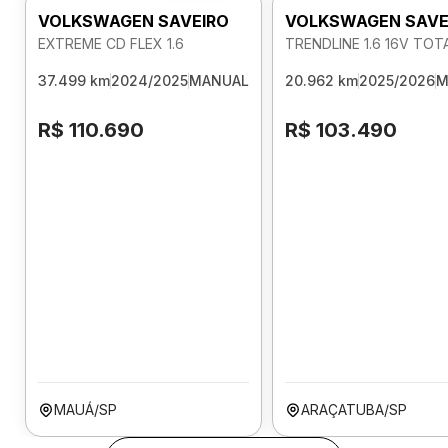
VOLKSWAGEN SAVEIRO
VOLKSWAGEN SAVE
EXTREME CD FLEX 1.6
TRENDLINE 1.6 16V TOT
37.499 km
2024/2025
MANUAL
20.962 km
2025/2026
M
R$ 110.690
R$ 103.490
MAUÁ/SP
ARAÇATUBA/SP