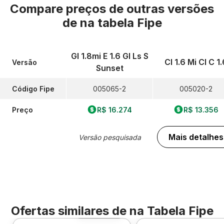
Compare preços de outras versões
de
na tabela Fipe
Gl 1.8mi E 1.6 Gl Ls S
Cl 1.6 Mi Cl C 1.
Versão
Sunset
Código Fipe
005065-2
005020-2
Preço
R$ 16.274
R$ 13.356
Mais detalhes
Versão pesquisada
Ofertas similares de
na Tabela Fipe
Foto 360º