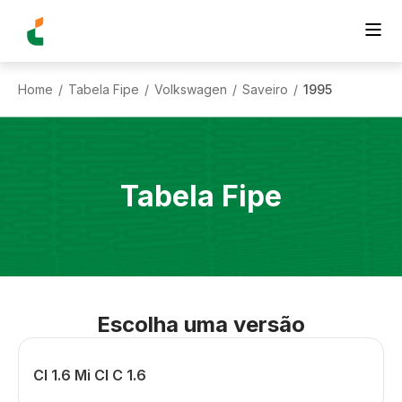
Home
Tabela Fipe
Volkswagen
Saveiro
1995
/
/
/
/
Tabela Fipe
Escolha uma versão
Cl 1.6 Mi Cl C 1.6