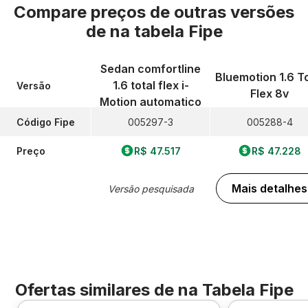
Compare preços de outras versões
de
na tabela Fipe
Sedan comfortline
Bluemotion 1.6 To
1.6 total flex i-
Versão
Flex 8v
Motion automatico
Código Fipe
005297-3
005288-4
Preço
R$ 47.517
R$ 47.228
Mais detalhes
Versão pesquisada
Ofertas similares de
na Tabela Fipe