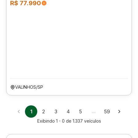
R$ 77.990
VALINHOS/SP
1
2
3
4
5
…
59
Exibindo
1 - 0
de
1.337
veículos