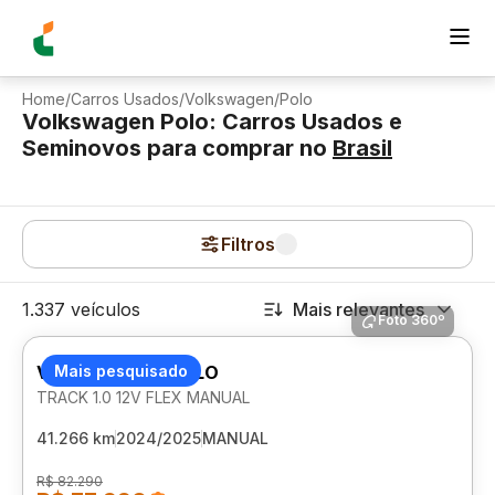
Home
/
Carros Usados
/
Volkswagen
/
Polo
Volkswagen Polo: Carros Usados e
Seminovos para comprar
no
Brasil
Filtros
1.337 veículos
Mais relevantes
Foto 360º
VOLKSWAGEN POLO
Mais pesquisado
TRACK 1.0 12V FLEX MANUAL
41.266 km
2024/2025
MANUAL
R$ 82.290