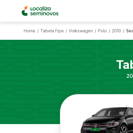
Home
Tabela Fipe
Volkswagen
Polo
2010
Sed
/
/
/
/
/
Ta
20