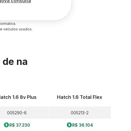
Nova consulta
ormativa.
e veículos usados.
s de
na
atch 1.6 8v Plus
Hatch 1.6 Total Flex
005290-6
005213-2
R$ 37.230
R$ 36.104