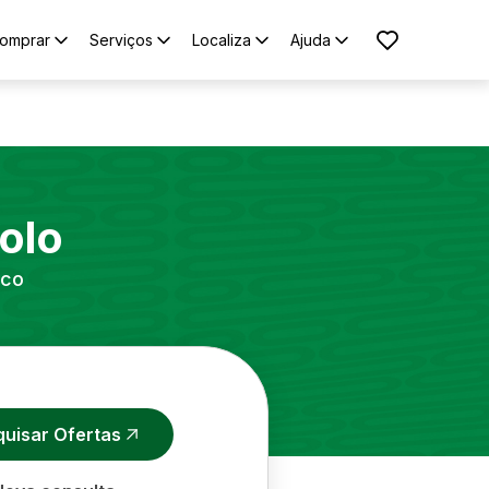
omprar
Serviços
Localiza
Ajuda
olo
ico
quisar Ofertas