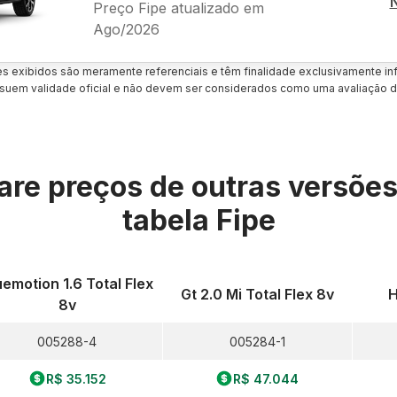
Preço Fipe atualizado em
Ago/2026
es exibidos são meramente referenciais e têm finalidade exclusivamente inf
uem validade oficial e não devem ser considerados como uma avaliação d
re preços de outras versõe
tabela Fipe
uemotion 1.6 Total Flex
Gt 2.0 Mi Total Flex 8v
H
8v
005288-4
005284-1
R$ 35.152
R$ 47.044