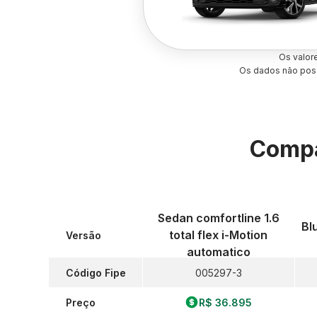
Os valor
Os dados não poss
Compa
Sedan comfortline 1.6
Bl
total flex i-Motion
Versão
automatico
Código Fipe
005297-3
Preço
R$ 36.895