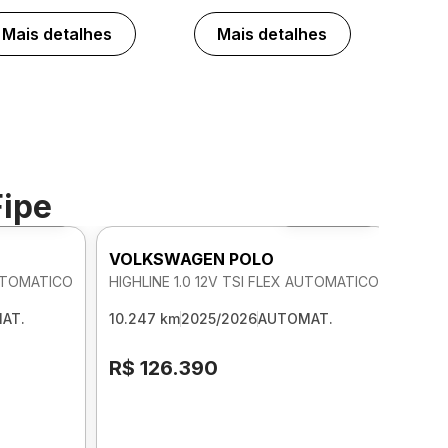
Mais detalhes
Mais detalhes
Fipe
Foto 360º
Foto 360º
VOLKSWAGEN POLO
AUTOMATICO
HIGHLINE 1.0 12V TSI FLEX AUTOMATICO
AT.
10.247 km
2025/2026
AUTOMAT.
R$ 126.390