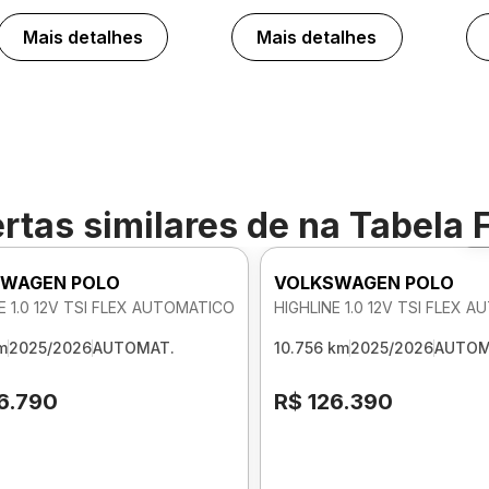
Mais detalhes
Mais detalhes
rtas similares de
na Tabela 
WAGEN POLO
VOLKSWAGEN POLO
E 1.0 12V TSI FLEX AUTOMATICO
HIGHLINE 1.0 12V TSI FLEX 
m
2025/2026
AUTOMAT.
10.756 km
2025/2026
AUTOM
6.790
R$ 126.390