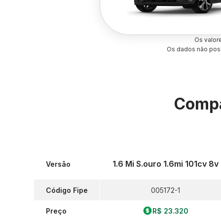
Os valor
Os dados não poss
Compa
1.6 Mi S.ouro 1.6mi 101cv 8v
Versão
Código Fipe
005172-1
Preço
R$ 23.320