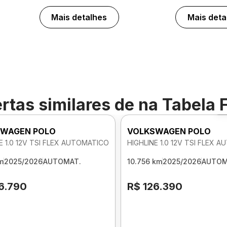
Mais detalhes
Mais deta
rtas similares de
na Tabela 
WAGEN POLO
VOLKSWAGEN POLO
E 1.0 12V TSI FLEX AUTOMATICO
HIGHLINE 1.0 12V TSI FLEX 
m
2025/2026
AUTOMAT.
10.756 km
2025/2026
AUTOM
6.790
R$ 126.390