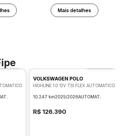
lhes
Mais detalhes
Fipe
Foto 360º
Foto 360º
VOLKSWAGEN POLO
AUTOMATICO
HIGHLINE 1.0 12V TSI FLEX AUTOMATICO
AT.
10.247 km
2025/2026
AUTOMAT.
R$ 126.390