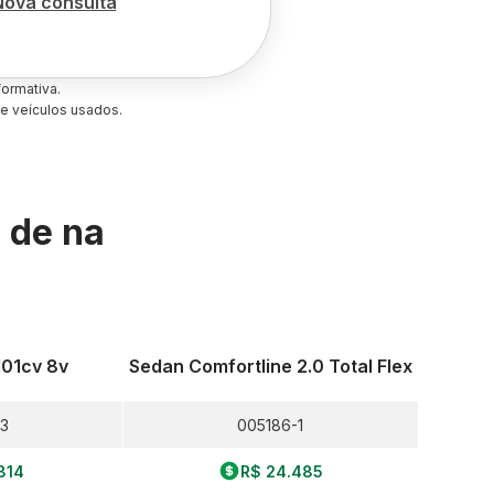
Nova consulta
ormativa.
e veículos usados.
s de
na
101cv 8v
Sedan Comfortline 2.0 Total Flex
3
005186-1
814
R$ 24.485