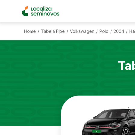
Home
Tabela Fipe
Volkswagen
Polo
2004
Ha
/
/
/
/
/
Ta