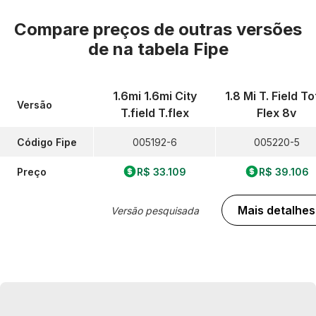
Compare preços de outras versões
de
na tabela Fipe
1.6mi 1.6mi City
1.8 Mi T. Field To
Versão
T.field T.flex
Flex 8v
Código Fipe
005192-6
005220-5
Preço
R$ 33.109
R$ 39.106
Mais detalhes
Versão pesquisada