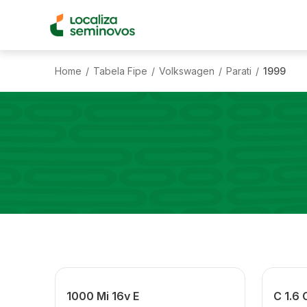
Home
Tabela Fipe
Volkswagen
Parati
1999
/
/
/
/
1000 Mi 16v E
C 1.6 C