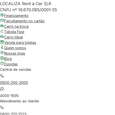
LOCALIZA Rent a Car S/A
CNPJ nº 16.670.085/0001-55
Financiamento
Parcelamento no cartão
Carro na troca
Tabela Fipe
Carro Ideal
Venda para lojistas
Quem somos
Nossas lojas
Blog
Dúvidas
Central de vendas
0800-200-2000
4000-1695
Atendimento ao cliente
0800-701-2523