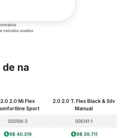
ormativa.
e veículos usados.
s de
na
2.0 2.0 Mi Flex
2.0 2.0 T. Flex Black & Silv
omfortline Sport
Manual
005106-3
005141-1
R$ 40.319
R$ 39.711