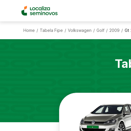
Home
Tabela Fipe
Volkswagen
Golf
2009
Gt 
/
/
/
/
/
Ta