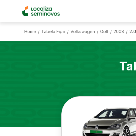
Home
Tabela Fipe
Volkswagen
Golf
2008
2.0
/
/
/
/
/
Ta