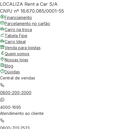
LOCALIZA Rent a Car S/A
CNPJ nº 16.670.085/0001-55
Financiamento
Parcelamento no cartão
Carro na troca
Tabela Fipe
Carro Ideal
Venda para lojistas
Quem somos
Nossas lojas
Blog
Dúvidas
Central de vendas
0800-200-2000
4000-1695
Atendimento ao cliente
0800-701-2523