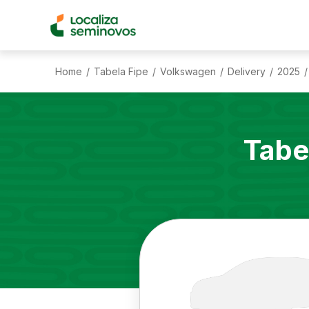
Home
Tabela Fipe
Volkswagen
Delivery
2025
/
/
/
/
/
Tabe