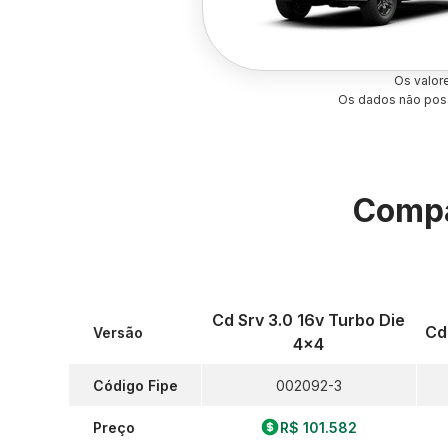
Os valor
Os dados não poss
Compa
Cd Srv 3.0 16v Turbo Die
Cd
Versão
4x4
Código Fipe
002092-3
Preço
R$ 101.582