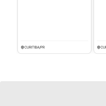
CURITIBA/PR
CU