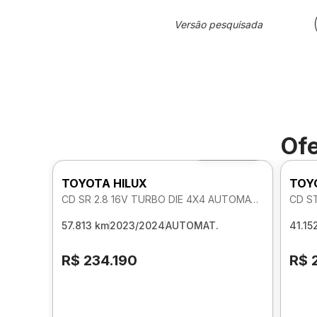
Versão pesquisada
Ofe
Foto 360º
TOYOTA HILUX
TOY
CD SR 2.8 16V TURBO DIE 4X4 AUTOMATICO
CD S
57.813 km
2023/2024
AUTOMAT.
41.15
R$ 234.190
R$ 