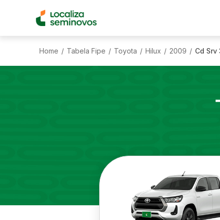
Home
Tabela Fipe
Toyota
Hilux
2009
Cd Srv 
/
/
/
/
/