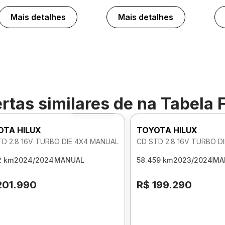
Mais detalhes
Mais detalhes
rtas similares de
na Tabela 
Foto 360º
OTA HILUX
TOYOTA HILUX
TD 2.8 16V TURBO DIE 4X4 MANUAL
CD STD 2.8 16V TURBO D
2 km
2024/2024
MANUAL
58.459 km
2023/2024
MA
201.990
R$ 199.290