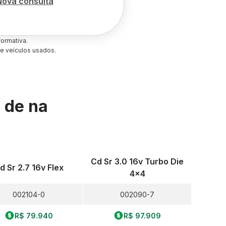
Nova consulta
ormativa.
e veículos usados.
s de
na
Cd Sr 3.0 16v Turbo Die
d Sr 2.7 16v Flex
4x4
002104-0
002090-7
R$ 79.940
R$ 97.909