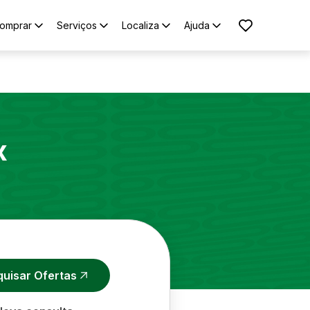
omprar
Serviços
Localiza
Ajuda
x
quisar Ofertas