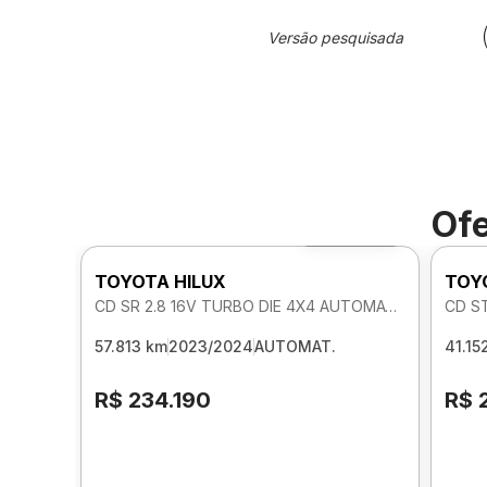
Versão pesquisada
Ofe
Foto 360º
TOYOTA HILUX
TOY
CD SR 2.8 16V TURBO DIE 4X4 AUTOMATICO
CD S
57.813 km
2023/2024
AUTOMAT.
41.15
R$ 234.190
R$ 