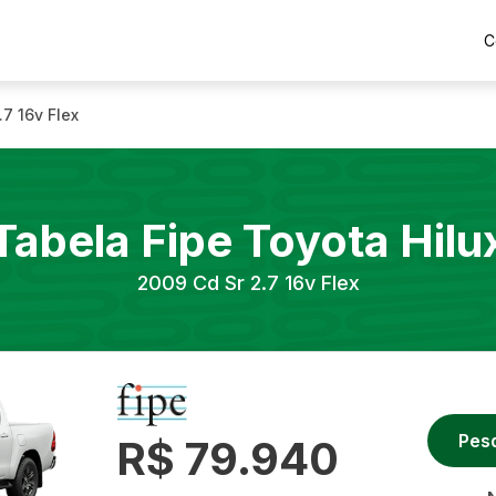
C
.7 16v Flex
Tabela Fipe
Toyota
Hilu
2009
Cd Sr 2.7 16v Flex
Pes
R$ 79.940