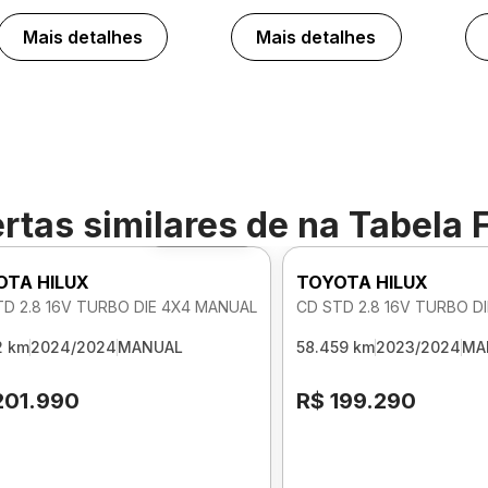
Mais detalhes
Mais detalhes
rtas similares de
na Tabela 
Foto 360º
OTA HILUX
TOYOTA HILUX
TD 2.8 16V TURBO DIE 4X4 MANUAL
CD STD 2.8 16V TURBO D
2 km
2024/2024
MANUAL
58.459 km
2023/2024
MA
201.990
R$ 199.290