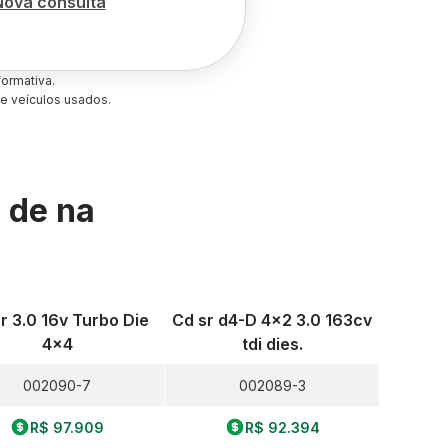
Nova consulta
ormativa.
e veículos usados.
s de
na
r 3.0 16v Turbo Die
Cd sr d4-D 4x2 3.0 163cv
4x4
tdi dies.
002090-7
002089-3
R$ 97.909
R$ 92.394