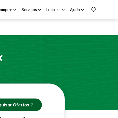
omprar
Serviços
Localiza
Ajuda
x
quisar Ofertas