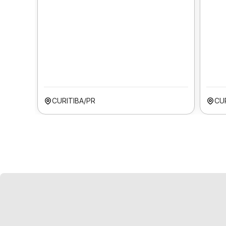
CURITIBA/PR
CU