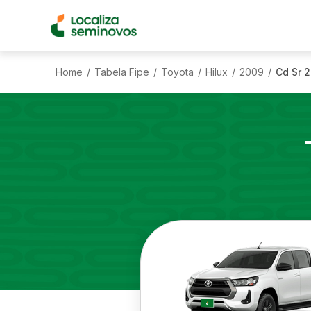
Home
Tabela Fipe
Toyota
Hilux
2009
Cd Sr 2
/
/
/
/
/