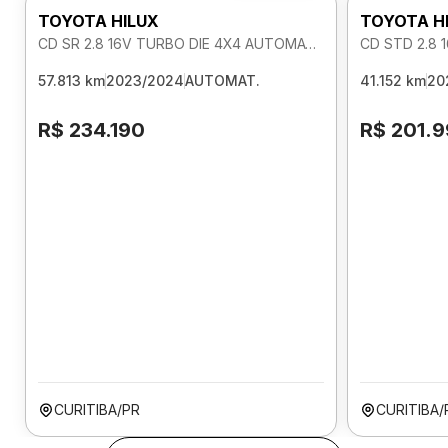
TOYOTA HILUX
TOYOTA H
CD SR 2.8 16V TURBO DIE 4X4 AUTOMATICO
CD STD 2.8 
57.813 km
2023/2024
AUTOMAT.
41.152 km
20
R$ 234.190
R$ 201.
CURITIBA/PR
CURITIBA/