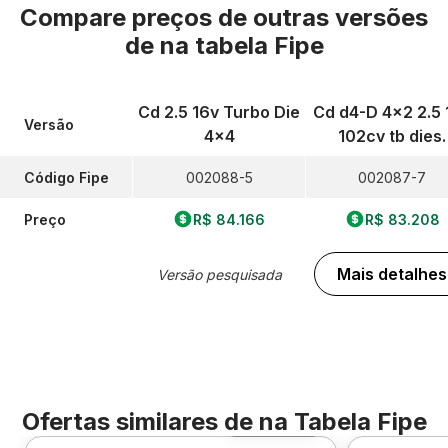
Compare preços de outras versões
de
na tabela Fipe
Cd 2.5 16v Turbo Die
Cd d4-D 4x2 2.5 
Versão
4x4
102cv tb dies.
Código Fipe
002088-5
002087-7
Preço
R$ 84.166
R$ 83.208
Mais detalhes
Versão pesquisada
Ofertas similares de
na Tabela Fipe
Foto 360º