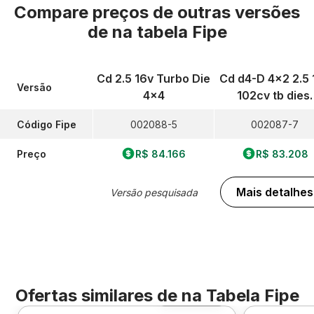
Compare preços de outras versões
de
na tabela Fipe
Cd 2.5 16v Turbo Die
Cd d4-D 4x2 2.5 
Versão
4x4
102cv tb dies.
Código Fipe
002088-5
002087-7
Preço
R$ 84.166
R$ 83.208
Mais detalhes
Versão pesquisada
Ofertas similares de
na Tabela Fipe
Foto 360º