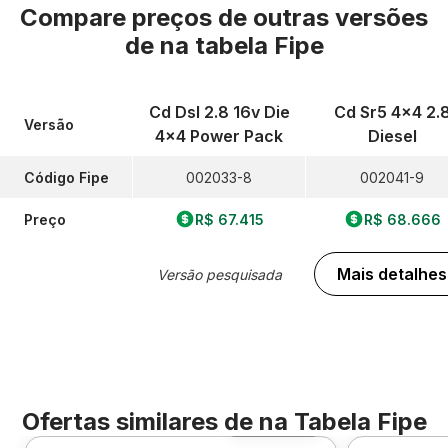
Compare preços de outras versões
de
na tabela Fipe
Cd Dsl 2.8 16v Die
Cd Sr5 4x4 2.
Versão
4x4 Power Pack
Diesel
Código Fipe
002033-8
002041-9
Preço
R$ 67.415
R$ 68.666
Mais detalhes
Versão pesquisada
Ofertas similares de
na Tabela Fipe
Foto 360º