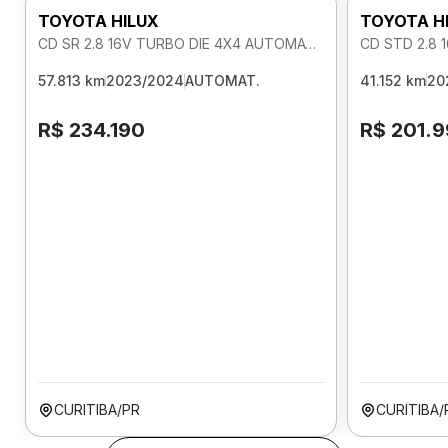
TOYOTA HILUX
TOYOTA H
CD SR 2.8 16V TURBO DIE 4X4 AUTOMATICO
CD STD 2.8 
57.813 km
2023/2024
AUTOMAT.
41.152 km
20
R$ 234.190
R$ 201.
CURITIBA/PR
CURITIBA/