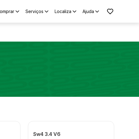
omprar
Serviços
Localiza
Ajuda
Sw4 3.4 V6