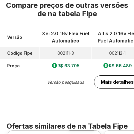
Compare preços de outras versões
de
na tabela Fipe
Xei 2.0 16v Flex Fuel
Altis 2.0 16v Fl
Versão
Automatico
Fuel Automatic
Código Fipe
002111-3
002112-1
Preço
R$ 63.705
R$ 66.489
Mais detalhes
Versão pesquisada
Ofertas similares de
na Tabela Fipe
Foto 360º