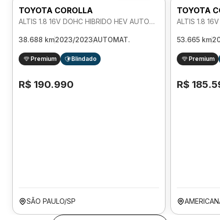
TOYOTA COROLLA
TOYOTA C
ALTIS 1.8 16V DOHC HIBRIDO HEV AUTOMATICO
38.688 km
2023/2023
AUTOMAT.
53.665 km
2
Premium
Blindado
Premium
R$ 190.990
R$ 185.5
SÃO PAULO/SP
AMERICAN