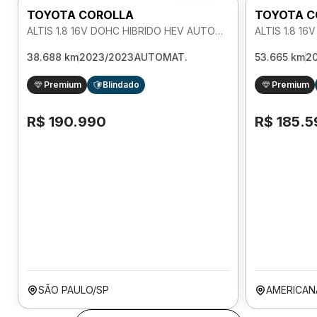
TOYOTA COROLLA
TOYOTA C
ALTIS 1.8 16V DOHC HIBRIDO HEV AUTOMATICO
38.688 km
2023/2023
AUTOMAT.
53.665 km
2
Premium
Blindado
Premium
R$ 190.990
R$ 185.5
SÃO PAULO/SP
AMERICAN