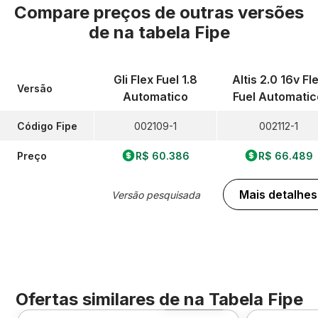
Compare preços de outras versões
de
na tabela Fipe
Gli Flex Fuel 1.8
Altis 2.0 16v Fl
Versão
Automatico
Fuel Automatic
Código Fipe
002109-1
002112-1
Preço
R$ 60.386
R$ 66.489
Mais detalhes
Versão pesquisada
Ofertas similares de
na Tabela Fipe
Foto 360º