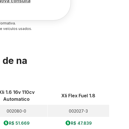
Nova consulta
ormativa.
e veículos usados.
s de
na
Xli 1.6 16v 110cv
Xli Flex Fuel 1.8
Automatico
002080-0
002027-3
R$ 51.669
R$ 47.839