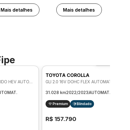
Mais detalhes
Mais detalhes
Fipe
Foto 360º
TOYOTA COROLLA
ALTIS 1.8 16V DOHC HIBRIDO HEV AUTOMATICO
GLI 2.0 16V DOHC FLEX AUTOMATICO
UTOMAT.
31.028 km
2022/2023
AUTOMAT.
Premium
Blindado
R$ 157.790