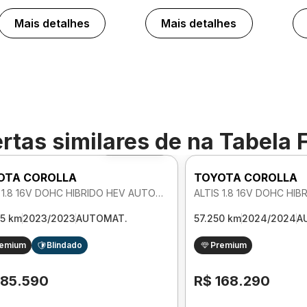
Mais detalhes
Mais detalhes
rtas similares de
na Tabela 
Foto 360º
OTA COROLLA
TOYOTA COROLLA
ALTIS 1.8 16V DOHC HIBRIDO HEV AUTOMATICO
65 km
2023/2023
AUTOMAT.
57.250 km
2024/2024
A
remium
Blindado
Premium
185.590
R$ 168.290