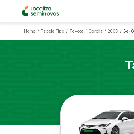
Home
Tabela Fipe
Toyota
Corolla
2009
Se-G
/
/
/
/
/
T