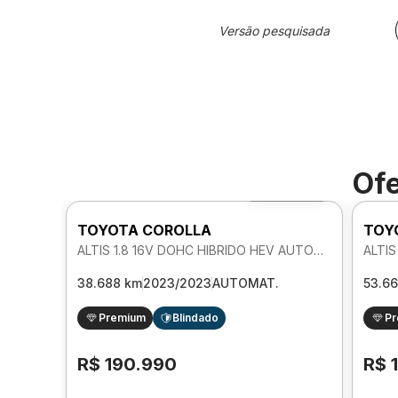
Versão pesquisada
Ofe
Foto 360º
TOYOTA COROLLA
TOY
ALTIS 1.8 16V DOHC HIBRIDO HEV AUTOMATICO
38.688 km
2023/2023
AUTOMAT.
53.6
Premium
Blindado
P
R$ 190.990
R$ 