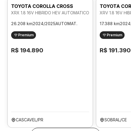
TOYOTA COROLLA CROSS
TOYOTA COR
XRX 1.8 16V HIBRIDO HEV AUTOMATICO
XRV 1.8 16V H
26.208 km
2024/2025
AUTOMAT.
17.388 km
2024
Premium
Premium
R$ 194.890
R$ 191.390
CASCAVEL/PR
SOBRAL/CE