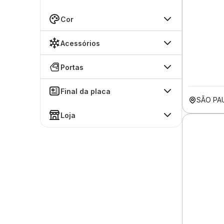
Cor
Acessórios
Portas
Final da placa
SÃO PA
Loja