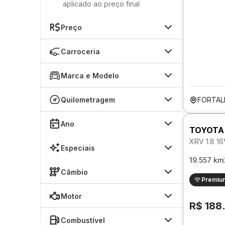
aplicado ao preço final
Preço
Carroceria
Marca e Modelo
Quilometragem
FORTAL
Ano
TOYOTA
XRV 1.8 1
Especiais
19.557 km
Câmbio
Premiu
Motor
R$ 188
Combustível