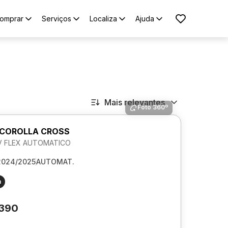
omprar
Serviços
Localiza
Ajuda
Mais relevantes
Foto 360º
COROLLA CROSS
6V FLEX AUTOMATICO
2024/2025
AUTOMAT.
m
.390