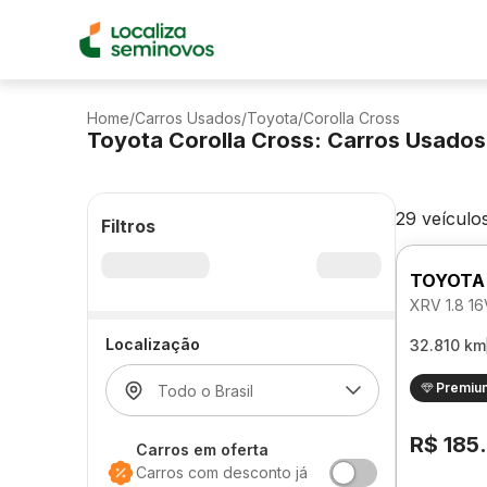
Home
/
Carros Usados
/
Toyota
/
Corolla Cross
Toyota Corolla Cross: Carros Usado
29 veículo
Filtros
TOYOTA
XRV 1.8 1
Localização
32.810 km
Premiu
R$ 185
Carros em oferta
Carros com desconto já