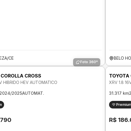
EZA/CE
BELO H
Foto 360º
 COROLLA CROSS
TOYOTA 
6V HIBRIDO HEV AUTOMATICO
XRV 1.8 1
2024/2025
AUTOMAT.
31.317 km
m
Premiu
.790
R$ 186