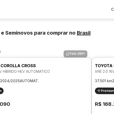
C
s e Seminovos para comprar
no
Brasil
s
Foto 360º
 COROLLA CROSS
TOYOTA 
6V HIBRIDO HEV AUTOMATICO
XRE 2.0 1
2024/2025
AUTOMAT.
37.501 km
m
Premiu
.090
R$ 168