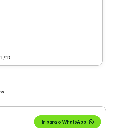
EL/PR
os
Ir para o WhatsApp