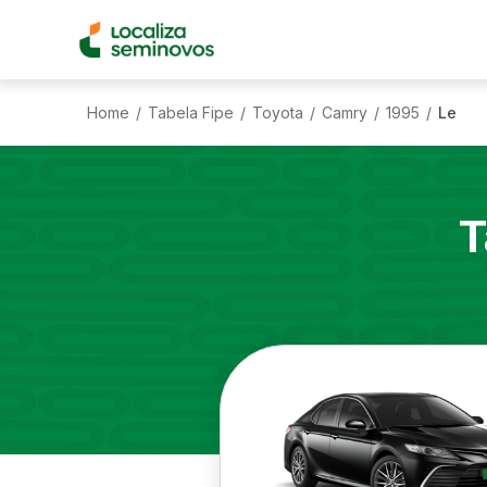
Home
Tabela Fipe
Toyota
Camry
1995
Le
/
/
/
/
/
T