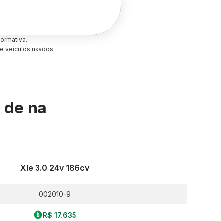
ormativa.
e veículos usados.
s de
na
Xle 3.0 24v 186cv
002010-9
R$ 17.635