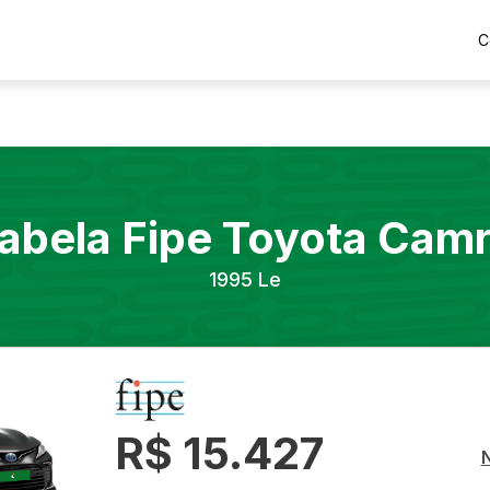
C
abela Fipe
Toyota
Cam
1995
Le
R$ 15.427