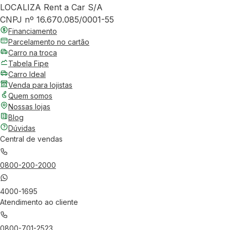
LOCALIZA Rent a Car S/A
CNPJ nº 16.670.085/0001-55
Financiamento
Parcelamento no cartão
Carro na troca
Tabela Fipe
Carro Ideal
Venda para lojistas
Quem somos
Nossas lojas
Blog
Dúvidas
Central de vendas
0800-200-2000
4000-1695
Atendimento ao cliente
0800-701-2523