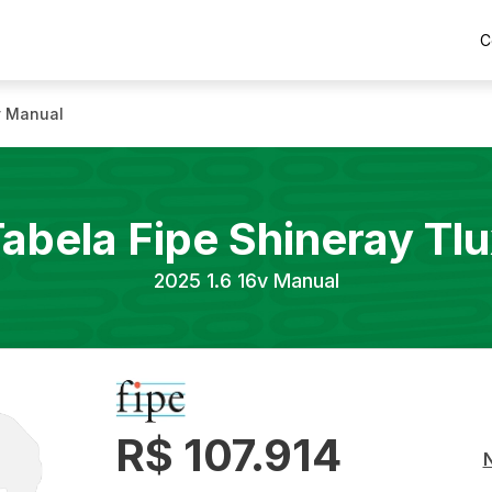
C
v Manual
abela Fipe
Shineray
Tl
2025
1.6 16v Manual
R$ 107.914