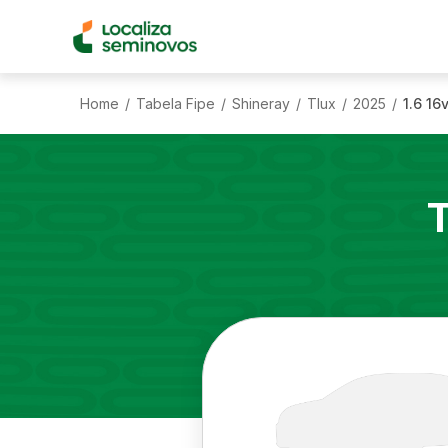
Home
Tabela Fipe
Shineray
Tlux
2025
1.6 16
/
/
/
/
/
T