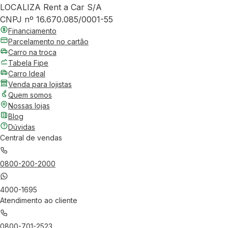
LOCALIZA Rent a Car S/A
CNPJ nº 16.670.085/0001-55
Financiamento
Parcelamento no cartão
Carro na troca
Tabela Fipe
Carro Ideal
Venda para lojistas
Quem somos
Nossas lojas
Blog
Dúvidas
Central de vendas
0800-200-2000
4000-1695
Atendimento ao cliente
0800-701-2523