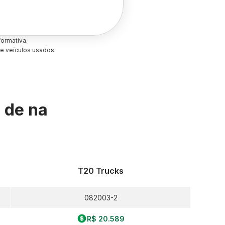
ormativa.
e veículos usados.
s de
na
T20 Trucks
082003-2
R$ 20.589