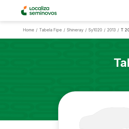
Home
Tabela Fipe
Shineray
Sy1020
2013
T 2
/
/
/
/
/
Ta