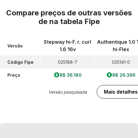
Compare preços de outras versões
de
na tabela Fipe
Stepway hi-F. r. curl
Authentique 1.0 
Versão
1.6 16v
hi-Flex
Código Fipe
025188-7
025141-0
Preço
R$ 36.180
R$ 26.396
Mais detalhes
Versão pesquisada