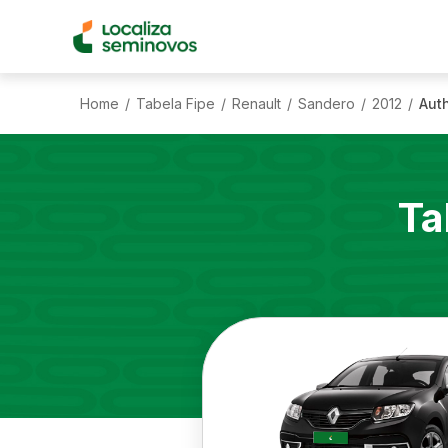
Home
Tabela Fipe
Renault
Sandero
2012
Auth
/
/
/
/
/
Ta