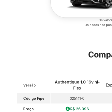
Os valor
Os dados não poss
Compa
Authentique 1.0 16v hi-
Exp
Versão
Flex
Código Fipe
025141-0
Preço
R$ 26.396