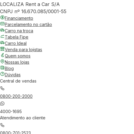
LOCALIZA Rent a Car S/A
CNPJ nº 16.670.085/0001-55
Financiamento
Parcelamento no cartão
Carro na troca
Tabela Fipe
Carro Ideal
Venda para lojistas
Quem somos
Nossas lojas
Blog
Dúvidas
Central de vendas
0800-200-2000
4000-1695
Atendimento ao cliente
0800-701-2523