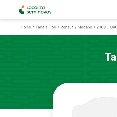
Home
Tabela Fipe
Renault
Megane
2009
Cou
/
/
/
/
/
Ta