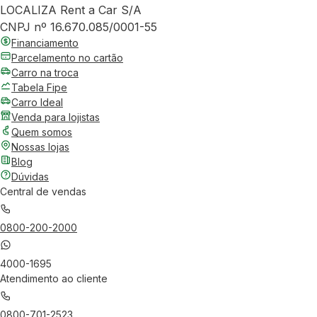
LOCALIZA Rent a Car S/A
CNPJ nº 16.670.085/0001-55
Financiamento
Parcelamento no cartão
Carro na troca
Tabela Fipe
Carro Ideal
Venda para lojistas
Quem somos
Nossas lojas
Blog
Dúvidas
Central de vendas
0800-200-2000
4000-1695
Atendimento ao cliente
0800-701-2523