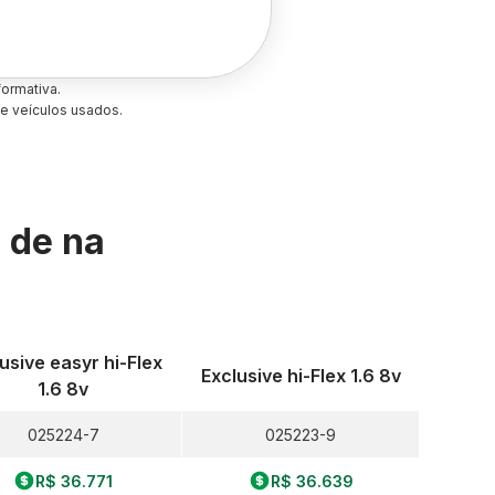
ormativa.
e veículos usados.
s de
na
usive easyr hi-Flex
Exclusive hi-Flex 1.6 8v
1.6 8v
025224-7
025223-9
R$ 36.771
R$ 36.639