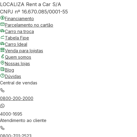
LOCALIZA Rent a Car S/A
CNPJ nº 16.670.085/0001-55
Financiamento
Parcelamento no cartão
Carro na troca
Tabela Fipe
Carro Ideal
Venda para lojistas
Quem somos
Nossas lojas
Blog
Dúvidas
Central de vendas
0800-200-2000
4000-1695
Atendimento ao cliente
0800-701-2523