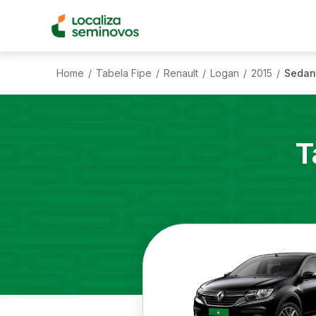
Home
Tabela Fipe
Renault
Logan
2015
Sedan 
/
/
/
/
/
T