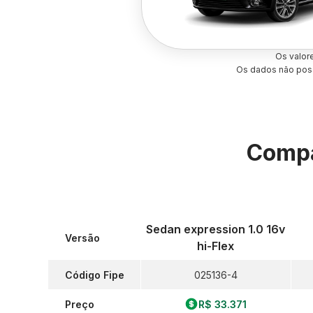
Os valor
Os dados não poss
Compa
Sedan expression 1.0 16v
Versão
hi-Flex
Código Fipe
025136-4
Preço
R$ 33.371