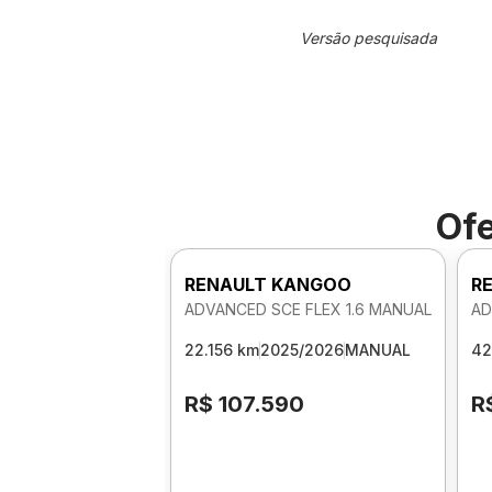
Versão pesquisada
Ofe
RENAULT KANGOO
R
ADVANCED SCE FLEX 1.6 MANUAL
AD
22.156 km
2025/2026
MANUAL
42
R$ 107.590
R