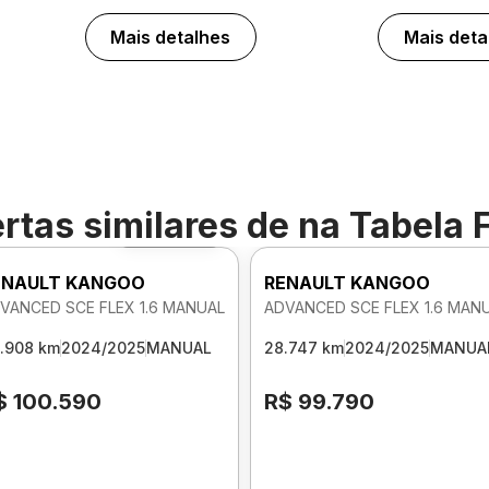
Mais detalhes
Mais deta
rtas similares de
na Tabela 
Foto 360º
ENAULT KANGOO
RENAULT KANGOO
VANCED SCE FLEX 1.6 MANUAL
ADVANCED SCE FLEX 1.6 MAN
.908 km
2024/2025
MANUAL
28.747 km
2024/2025
MANUA
$ 100.590
R$ 99.790