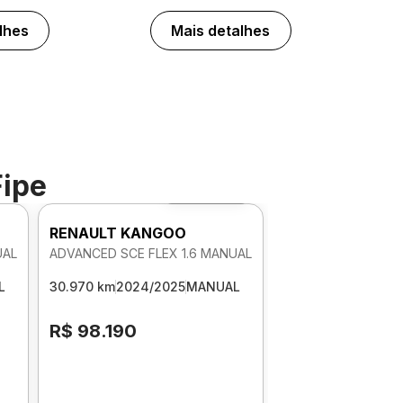
lhes
Mais detalhes
Fipe
Foto 360º
RENAULT KANGOO
UAL
ADVANCED SCE FLEX 1.6 MANUAL
L
30.970 km
2024/2025
MANUAL
R$ 98.190