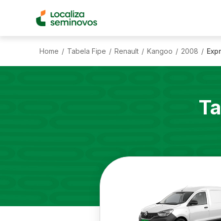
Home
Tabela Fipe
Renault
Kangoo
2008
Expr
/
/
/
/
/
Ta