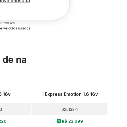
Nova consulta
ormativa.
e veículos usados.
s de
na
6 16v
Ii Express Emotion 1.6 16v
3
025132-1
220
R$ 23.099