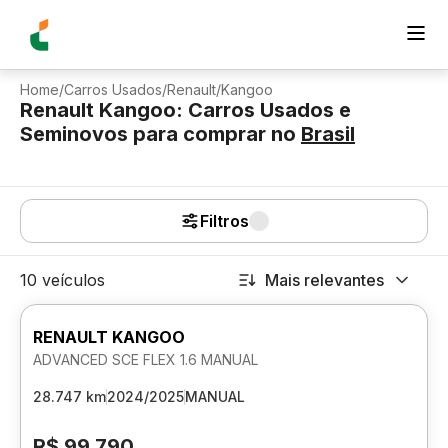
Home
/
Carros Usados
/
Renault
/
Kangoo
Renault Kangoo: Carros Usados e
Seminovos para comprar
no
Brasil
Filtros
10 veículos
Mais relevantes
RENAULT KANGOO
ADVANCED SCE FLEX 1.6 MANUAL
28.747 km
2024/2025
MANUAL
R$ 99.790