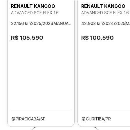
RENAULT KANGOO
RENAULT KANGOO
ADVANCED SCE FLEX 1.6
ADVANCED SCE FLEX 1.6
22.156 km
2025/2026
MANUAL
42.908 km
2024/2025
M
R$ 105.590
R$ 100.590
PIRACICABA/SP
CURITIBA/PR