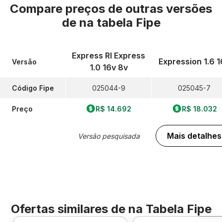
Compare preços de outras versões
de
na tabela Fipe
Express Rl Express
Expression 1.6 1
Versão
1.0 16v 8v
Código Fipe
025044-9
025045-7
Preço
R$ 14.692
R$ 18.032
Mais detalhes
Versão pesquisada
Ofertas similares de
na Tabela Fipe
Foto