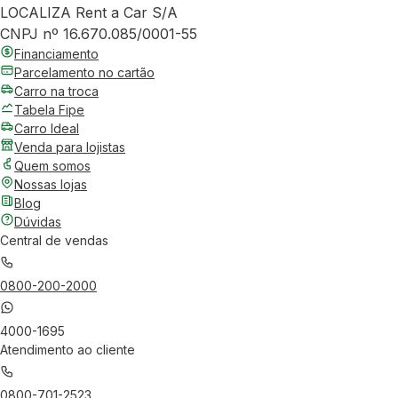
LOCALIZA Rent a Car S/A
CNPJ nº 16.670.085/0001-55
Financiamento
Parcelamento no cartão
Carro na troca
Tabela Fipe
Carro Ideal
Venda para lojistas
Quem somos
Nossas lojas
Blog
Dúvidas
Central de vendas
0800-200-2000
4000-1695
Atendimento ao cliente
0800-701-2523