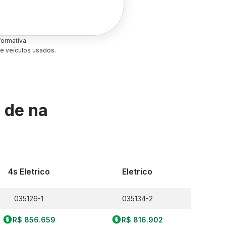
ormativa.
e veículos usados.
s de
na
4s Eletrico
Eletrico
035126-1
035134-2
R$ 856.659
R$ 816.902