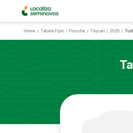
Home
Tabela Fipe
Porsche
Taycan
2025
Tur
/
/
/
/
/
Ta