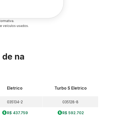
ormativa.
e veículos usados.
s de
na
Eletrico
Turbo S Eletrico
035134-2
035128-8
R$ 437.759
R$ 592.702