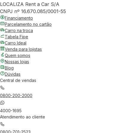
LOCALIZA Rent a Car S/A
CNPJ nº 16.670.085/0001-55
Financiamento
Parcelamento no cartão
Carro na troca
Tabela Fipe
Carro Ideal
Venda para lojistas
Quem somos
Nossas lojas
Blog
Dúvidas
Central de vendas
0800-200-2000
4000-1695
Atendimento ao cliente
0800-701-2523