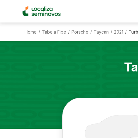
Home
Tabela Fipe
Porsche
Taycan
2021
Turb
/
/
/
/
/
Ta