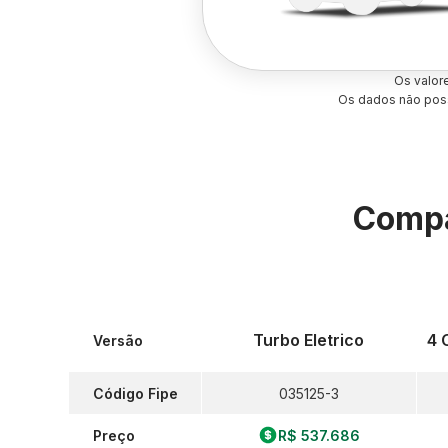
Os valor
Os dados não poss
Compa
Turbo Eletrico
4 
Versão
Código Fipe
035125-3
Preço
R$ 537.686