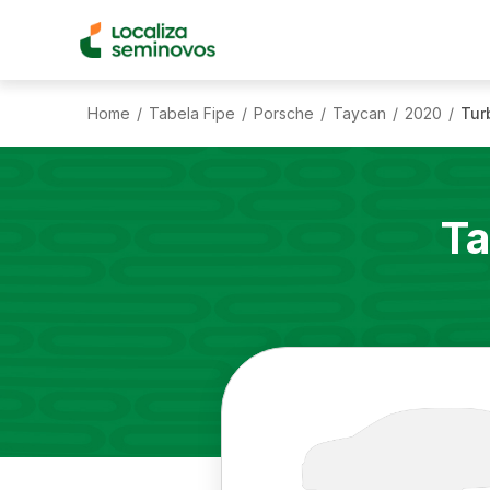
Home
Tabela Fipe
Porsche
Taycan
2020
Tur
/
/
/
/
/
Ta