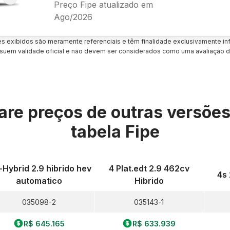
Preço Fipe atualizado em
Ago/2026
es exibidos são meramente referenciais e têm finalidade exclusivamente inf
uem validade oficial e não devem ser considerados como uma avaliação d
re preços de outras versõe
tabela Fipe
-Hybrid 2.9 hibrido hev
4 Plat.edt 2.9 462cv
4s 
automatico
Hibrido
035098-2
035143-1
R$ 645.165
R$ 633.939