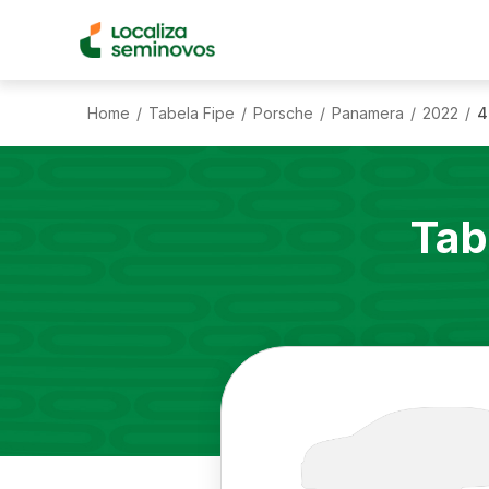
Home
Tabela Fipe
Porsche
Panamera
2022
4
/
/
/
/
/
Tab