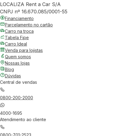
LOCALIZA Rent a Car S/A
CNPJ nº 16.670.085/0001-55
Financiamento
Parcelamento no cartão
Carro na troca
Tabela Fipe
Carro Ideal
Venda para lojistas
Quem somos
Nossas lojas
Blog
Dúvidas
Central de vendas
0800-200-2000
4000-1695
Atendimento ao cliente
0800-701-2523