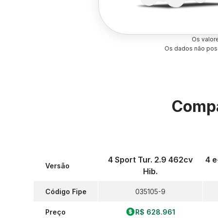
Os valor
Os dados não poss
Compa
4 Sport Tur. 2.9 462cv
4 e
Versão
Hib.
Código Fipe
035105-9
Preço
R$ 628.961