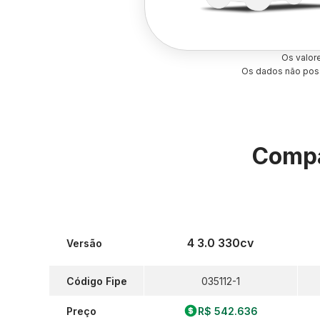
Os valor
Os dados não poss
Compa
4 3.0 330cv
Versão
Código Fipe
035112-1
Preço
R$ 542.636