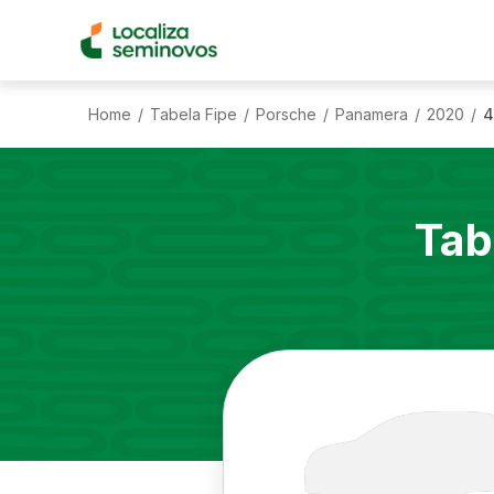
Home
Tabela Fipe
Porsche
Panamera
2020
4
/
/
/
/
/
Tab