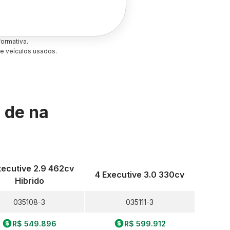
ormativa.
e veículos usados.
s de
na
xecutive 2.9 462cv
4 Executive 3.0 330cv
Hibrido
035108-3
035111-3
R$ 549.896
R$ 599.912