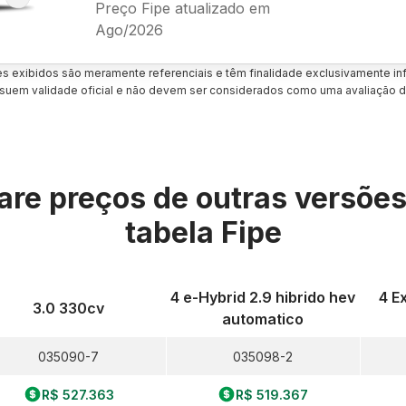
Preço Fipe atualizado em
Ago/2026
es exibidos são meramente referenciais e têm finalidade exclusivamente inf
uem validade oficial e não devem ser considerados como uma avaliação d
re preços de outras versõe
tabela Fipe
4 e-Hybrid 2.9 hibrido hev
4 E
3.0 330cv
automatico
035090-7
035098-2
R$ 527.363
R$ 519.367