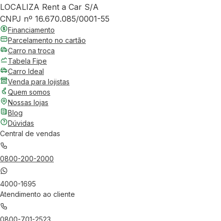
LOCALIZA Rent a Car S/A
CNPJ nº 16.670.085/0001-55
Financiamento
Parcelamento no cartão
Carro na troca
Tabela Fipe
Carro Ideal
Venda para lojistas
Quem somos
Nossas lojas
Blog
Dúvidas
Central de vendas
0800-200-2000
4000-1695
Atendimento ao cliente
0800-701-2523