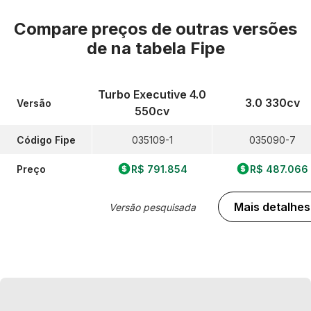
Compare preços de outras versões
de
na tabela Fipe
Turbo Executive 4.0
3.0 330cv
Versão
550cv
Código Fipe
035109-1
035090-7
Preço
R$ 791.854
R$ 487.066
Mais detalhes
Versão pesquisada