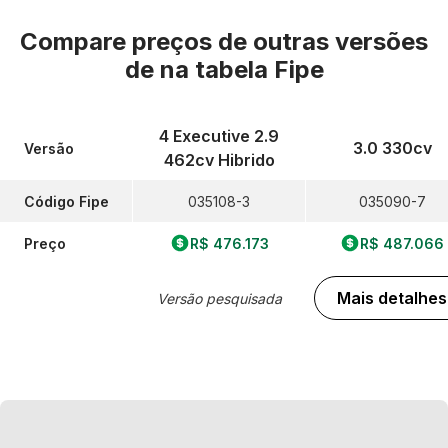
Compare preços de outras versões
de
na tabela Fipe
4 Executive 2.9
3.0 330cv
Versão
462cv Hibrido
Código Fipe
035108-3
035090-7
Preço
R$ 476.173
R$ 487.066
Mais detalhes
Versão pesquisada