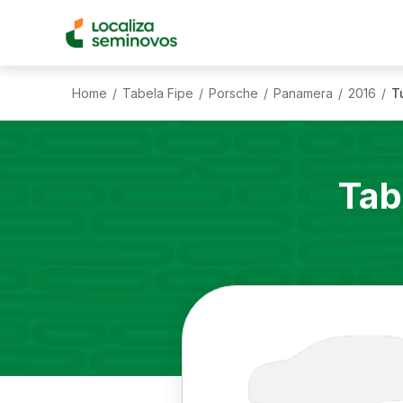
Home
Tabela Fipe
Porsche
Panamera
2016
T
/
/
/
/
/
Tab