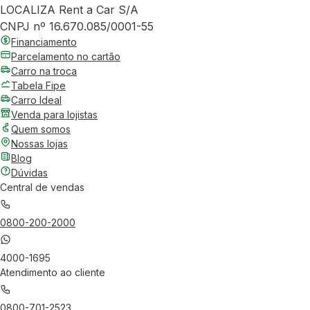
LOCALIZA Rent a Car S/A
CNPJ nº 16.670.085/0001-55
Financiamento
Parcelamento no cartão
Carro na troca
Tabela Fipe
Carro Ideal
Venda para lojistas
Quem somos
Nossas lojas
Blog
Dúvidas
Central de vendas
0800-200-2000
4000-1695
Atendimento ao cliente
0800-701-2523