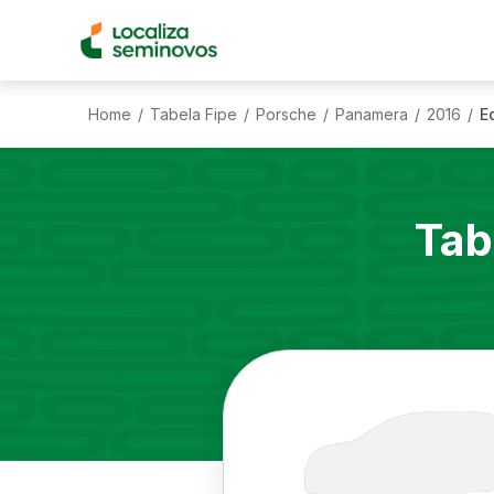
Home
Tabela Fipe
Porsche
Panamera
2016
E
/
/
/
/
/
Tab