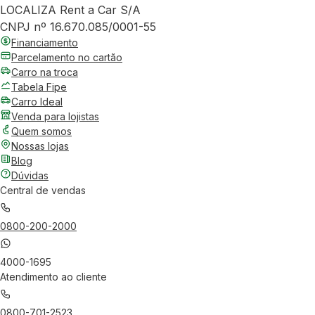
LOCALIZA Rent a Car S/A
CNPJ nº 16.670.085/0001-55
Financiamento
Parcelamento no cartão
Carro na troca
Tabela Fipe
Carro Ideal
Venda para lojistas
Quem somos
Nossas lojas
Blog
Dúvidas
Central de vendas
0800-200-2000
4000-1695
Atendimento ao cliente
0800-701-2523