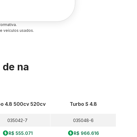
ormativa.
e veículos usados.
s de
na
bo 4.8 500cv 520cv
Turbo S 4.8
035042-7
035048-6
R$ 555.071
R$ 966.616