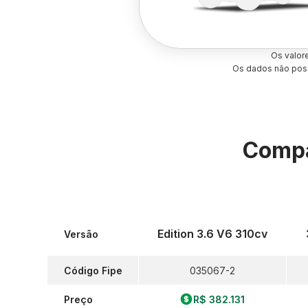
Os valor
Os dados não poss
Compa
Edition 3.6 V6 310cv
Versão
Código Fipe
035067-2
Preço
R$ 382.131