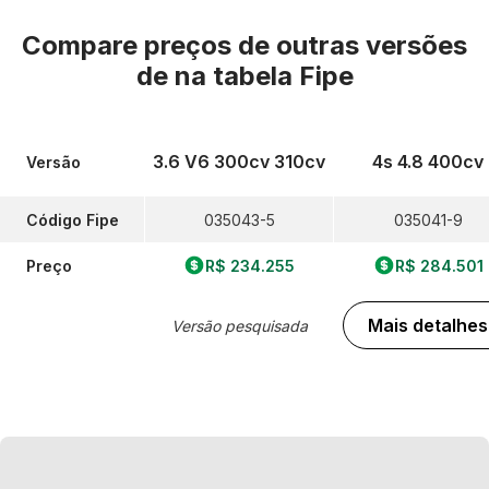
Compare preços de outras versões
de
na tabela Fipe
3.6 V6 300cv 310cv
4s 4.8 400cv
Versão
Código Fipe
035043-5
035041-9
Preço
R$ 234.255
R$ 284.501
Mais detalhes
Versão pesquisada