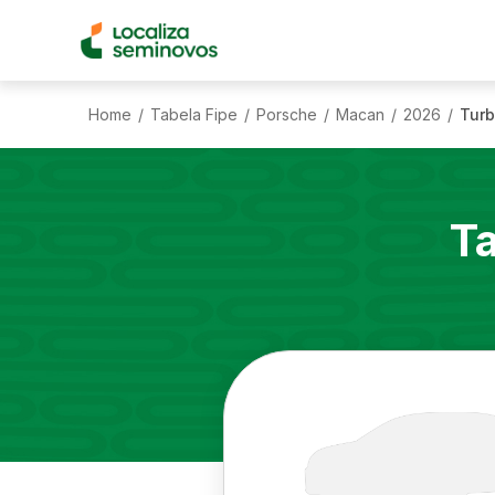
Home
Tabela Fipe
Porsche
Macan
2026
Turb
/
/
/
/
/
T