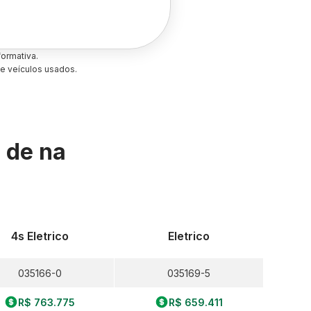
ormativa.
e veículos usados.
s de
na
4s Eletrico
Eletrico
035166-0
035169-5
R$ 763.775
R$ 659.411