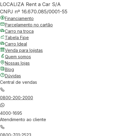
LOCALIZA Rent a Car S/A
CNPJ nº 16.670.085/0001-55
Financiamento
Parcelamento no cartão
Carro na troca
Tabela Fipe
Carro Ideal
Venda para lojistas
Quem somos
Nossas lojas
Blog
Dúvidas
Central de vendas
0800-200-2000
4000-1695
Atendimento ao cliente
0800-701-2523