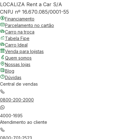
LOCALIZA Rent a Car S/A
CNPJ nº 16.670.085/0001-55
Financiamento
Parcelamento no cartão
Carro na troca
Tabela Fipe
Carro Ideal
Venda para lojistas
Quem somos
Nossas lojas
Blog
Dúvidas
Central de vendas
0800-200-2000
4000-1695
Atendimento ao cliente
0800-701-2523