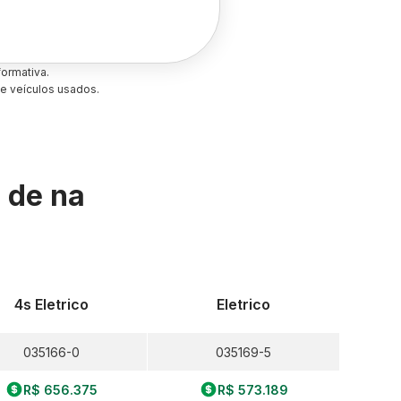
ormativa.
e veículos usados.
s de
na
4s Eletrico
Eletrico
035166-0
035169-5
R$ 656.375
R$ 573.189