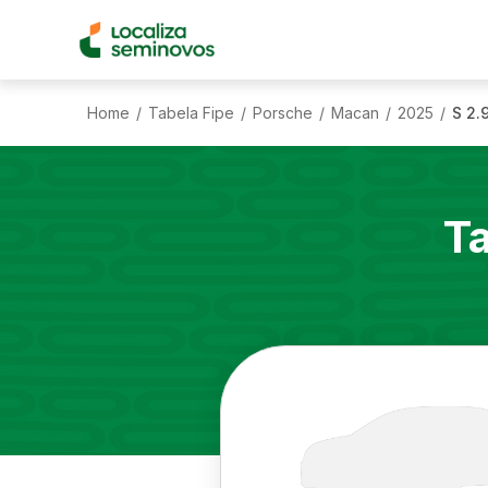
Home
Tabela Fipe
Porsche
Macan
2025
S 2.
/
/
/
/
/
T