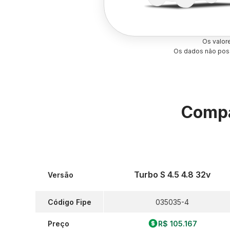
Os valor
Os dados não poss
Compa
Turbo S 4.5 4.8 32v
Versão
Código Fipe
035035-4
Preço
R$ 105.167