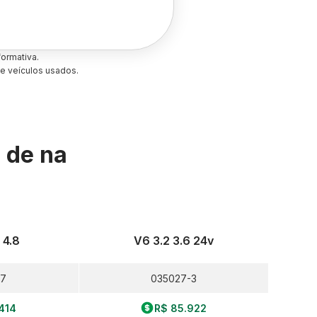
ormativa.
e veículos usados.
s de
na
 4.8
V6 3.2 3.6 24v
-7
035027-3
414
R$ 85.922