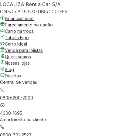
LOCALIZA Rent a Car S/A
CNPJ nº 16.670.085/0001-55
Financiamento
Parcelamento no cartão
Carro na troca
Tabela Fipe
Carro Ideal
Venda para lojistas
Quem somos
Nossas lojas
Blog
Dúvidas
Central de vendas
0800-200-2000
4000-1695
Atendimento ao cliente
0800-701-2523