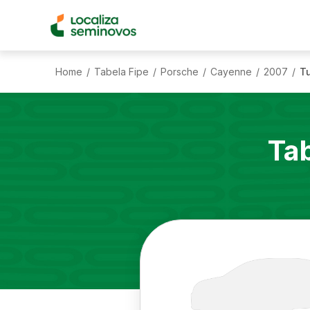
Home
Tabela Fipe
Porsche
Cayenne
2007
Tu
/
/
/
/
/
Ta