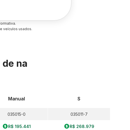
ormativa.
e veículos usados.
s de
na
Manual
S
035015-0
035011-7
R$ 195.441
R$ 268.979