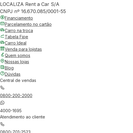
LOCALIZA Rent a Car S/A
CNPJ nº 16.670.085/0001-55
Financiamento
Parcelamento no cartão
Carro na troca
Tabela Fipe
Carro Ideal
Venda para lojistas
Quem somos
Nossas lojas
Blog
Dúvidas
Central de vendas
0800-200-2000
4000-1695
Atendimento ao cliente
0800-701-2523