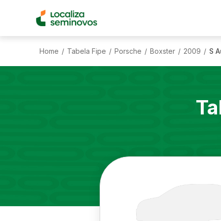
Home
Tabela Fipe
Porsche
Boxster
2009
S A
/
/
/
/
/
Ta