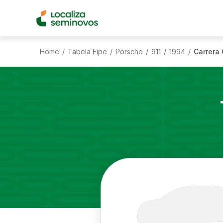
Home
Tabela Fipe
Porsche
911
1994
Carrera
/
/
/
/
/