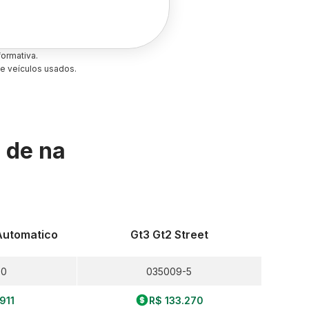
ormativa.
e veículos usados.
s de
na
Automatico
Gt3 Gt2 Street
-0
035009-5
.911
R$ 133.270