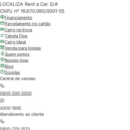
LOCALIZA Rent a Car S/A
CNPJ nº 16.670.085/0001-55
Financiamento
Parcelamento no cartão
Carro na troca
Tabela Fipe
Carro Ideal
Venda para lojistas
Quem somos
Nossas lojas
Blog
Dúvidas
Central de vendas
0800-200-2000
4000-1695
Atendimento ao cliente
0800-701-2523