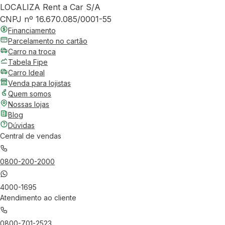
LOCALIZA Rent a Car S/A
CNPJ nº 16.670.085/0001-55
Financiamento
Parcelamento no cartão
Carro na troca
Tabela Fipe
Carro Ideal
Venda para lojistas
Quem somos
Nossas lojas
Blog
Dúvidas
Central de vendas
0800-200-2000
4000-1695
Atendimento ao cliente
0800-701-2523