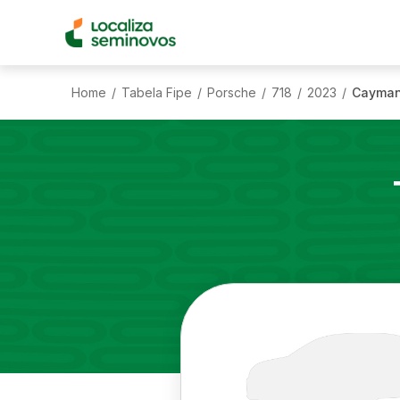
Home
Tabela Fipe
Porsche
718
2023
Cayman
/
/
/
/
/