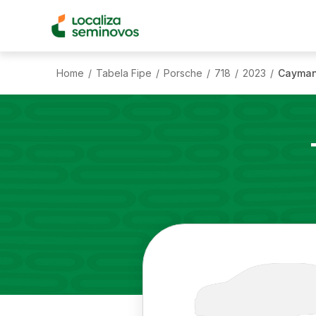
Home
Tabela Fipe
Porsche
718
2023
Cayman
/
/
/
/
/