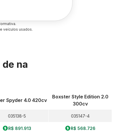
ormativa.
e veículos usados.
s de
na
Boxster Style Edition 2.0
er Spyder 4.0 420cv
300cv
035138-5
035147-4
R$ 891.913
R$ 568.726