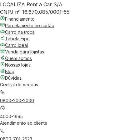
LOCALIZA Rent a Car S/A
CNPJ nº 16.670.085/0001-55
Financiamento
Parcelamento no cartão
Carro na troca
Tabela Fipe
Carro Ideal
Venda para lojistas
Quem somos
Nossas lojas
Blog
Dúvidas
Central de vendas
0800-200-2000
4000-1695
Atendimento ao cliente
0800-701-2523