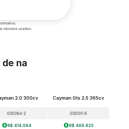
ormativa.
e veículos usados.
s de
na
ayman 2.0 300cv
Cayman Gts 2.5 365cv
035084-2
035101-6
R$ 414.064
R$ 466.623