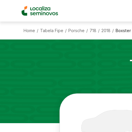
Home
Tabela Fipe
Porsche
718
2018
Boxster
/
/
/
/
/