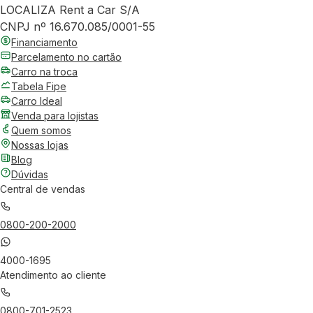
LOCALIZA Rent a Car S/A
CNPJ nº 16.670.085/0001-55
Financiamento
Parcelamento no cartão
Carro na troca
Tabela Fipe
Carro Ideal
Venda para lojistas
Quem somos
Nossas lojas
Blog
Dúvidas
Central de vendas
0800-200-2000
4000-1695
Atendimento ao cliente
0800-701-2523